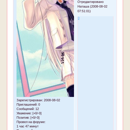
Отредактировано
Наташа (2008-08-02
07:51:01)
0
Зарегистрирован
: 2008-08-02
Приглашений:
0
Сообщений:
12
Уважение:
[+0/-0]
Позитив:
[+0/-0]
Провел на форуме:
1 час 47 минут