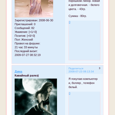
порошком Линор. новая
и долговечная. - белого
цвета. - 43гр.
Сумма - 80гр.
Зарегистрирован
: 2008-06-30
0
Приглашений:
0
Сообщений:
82
Уважение:
[+1/-0]
Позитив:
[+0/-0]
Пол:
Женский
Провел на форуме:
21 час 33 минуты
Последний визит:
2009-07-27 08:32:19
3
Поделиться
Дина
2008-07-23 08:13:34
Кавайный ралез)
Я покупаю компьютер
и, боллер , телефон
белый.
0