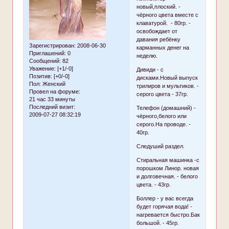
новый,плоский. -
чёрного цвета вместе с
клаватурой. - 80гр. -
освобождает от
давания ребёнку
Зарегистрирован
: 2008-06-30
карманных денег на
Приглашений:
0
неделю.
Сообщений:
82
Уважение:
[+1/-0]
Дивиди - с
Позитив:
[+0/-0]
дисками.Новый выпуск
Пол:
Женский
трилиров и мультиков. -
Провел на форуме:
серого цвета - 37гр.
21 час 33 минуты
Последний визит:
Телефон (домашний) -
2009-07-27 08:32:19
чёрного,белого или
серого.На проводе. -
40гр.
Следуший раздел.
Стиральная машинка -с
порошком Линор. новая
и долговечная. - белого
цвета. - 43гр.
Боллер - у вас всегда
будет горячая вода! -
нагревается быстро.Бак
большой. - 45гр.