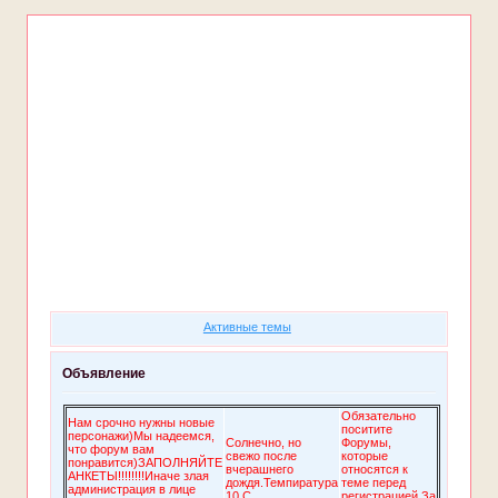
Форум
Участники
Правила
Поиск
Регистрация
Войти
Активные темы
Объявление
Обязательно
Нам срочно нужны новые
поситите
персонажи)Мы надеемся,
Солнечно, но
Форумы,
что форум вам
свежо после
которые
понравится)ЗАПОЛНЯЙТЕ
вчерашнего
относятся к
АНКЕТЫ!!!!!!!!Иначе злая
дождя.Темпиратура
теме перед
администрация в лице
10 C
регистрацией.За