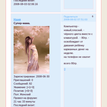
Последний визит:
2008-08-03 02:06:16
6
Поделиться
Наня
2008-08-02 07:51:03
Супер-мама.
Компьютер -
новый,плоский. -
чёрного цвета вместе с
клаватурой. - 80гр. -
освобождает от
давания ребёнку
карманных денег на
неделю.
на телефон не хватит
всего 80гр.
0
Зарегистрирован
: 2008-06-30
Приглашений:
0
Сообщений:
82
Уважение:
[+1/-0]
Позитив:
[+0/-0]
Пол:
Женский
Провел на форуме:
21 час 33 минуты
Последний визит: