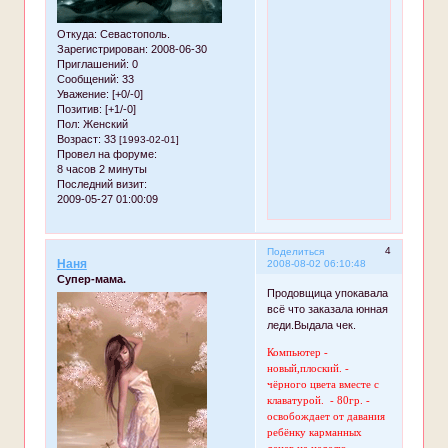
Откуда:
Севастополь.
Зарегистрирован
: 2008-06-30
Приглашений:
0
Сообщений:
33
Уважение:
[+0/-0]
Позитив:
[+1/-0]
Пол:
Женский
Возраст:
33
[1993-02-01]
Провел на форуме:
8 часов 2 минуты
Последний визит:
2009-05-27 01:00:09
4
Поделиться
Наня
2008-08-02 06:10:48
Супер-мама.
Продовщица упокавала
всё что заказала юнная
леди.Выдала чек.
Компьютер -
новый,плоский. -
чёрного цвета вместе с
клаватурой. - 80гр. -
освобождает от давания
ребёнку карманных
денег на неделю.