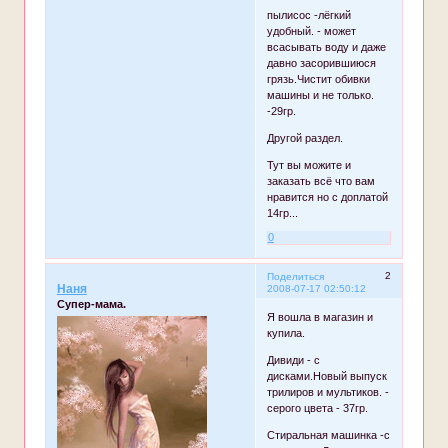
пылисос -лёгкий
удобный. - может
всасывать воду и даже
давно засорившиюся
грязь.Чистит обивки
машины и не только.
-29гр.
Другой раздел.
Тут вы можите и
заказать всё что вам
нравится но с доплатой
14гр...
0
2
Поделиться
Наня
2008-07-17 02:50:12
Супер-мама.
Я вошла в магазин и
купила.
Дивиди - с
дисками.Новый выпуск
трилиров и мультиков. -
серого цвета - 37гр.
Стиральная машинка -с