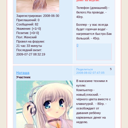
Телефон (домашний) -
белого.На проводе. -
Зарегистрирован
: 2008-06-30
40гр.
Приглашений:
0
Сообщений:
82
Боллер - у вас всегда
Уважение:
[+1/-0]
будет горячая вода! -
Позитив:
[+0/-0]
нагревается быстро.Бак
Пол:
Женский
большой. - 45гр.
Провел на форуме:
0
21 час 33 минуты
Последний визит:
2009-07-27 08:32:19
5
Поделиться
Наташа
2008-08-02 07:47:05
Участник
В магазине техники я
куплю:
Компьютер -
новый,плоский. -
чёрного цвета вместе с
клаватурой. - 80гр. -
освобождает от
давания ребёнку
карманных денег на
неделю.