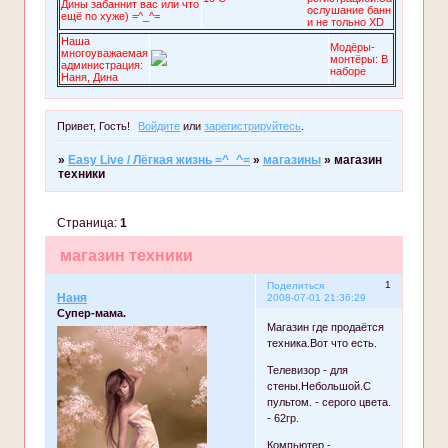
Дины забаннит вас или что
ослушание банн
ещё по хуже) =^_^=
и не тольно XD
Наша
Модёры-
многоуважаемая
монтёры: В
администрация:
наборе
Наня, Дина
Привет, Гость!
Войдите
или
зарегистрируйтесь
.
»
Easy Live / Лёгкая жизнь =^_^=
»
магазины
»
магазин
техники
Страница:
1
магазин техники
1
Поделиться
Наня
2008-07-01 21:36:29
Супер-мама.
Магазин где продаётся
техника.Вот что есть.
Телевизор - для
стены.Небольшой.С
пультом. - серого цвета.
- 62гр.
Компьютер -