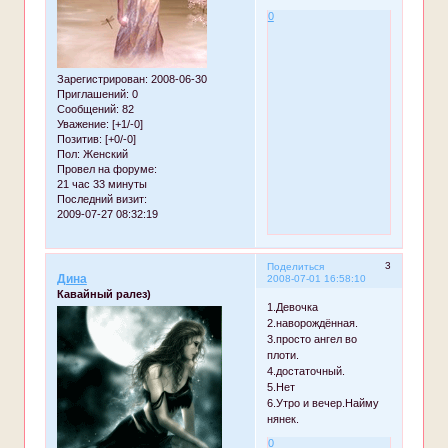
0
Зарегистрирован
: 2008-06-30
Приглашений:
0
Сообщений:
82
Уважение:
[+1/-0]
Позитив:
[+0/-0]
Пол:
Женский
Провел на форуме:
21 час 33 минуты
Последний визит:
2009-07-27 08:32:19
3
Поделиться
Дина
2008-07-01 16:58:10
Кавайный ралез)
1.Девочка
2.наворождённая.
3.просто ангел во
плоти.
4.достаточный.
5.Нет
6.Утро и вечер.Найму
нянек.
0