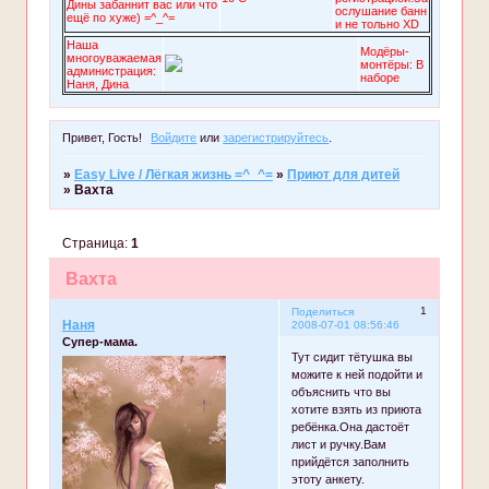
Дины забаннит вас или что
ослушание банн
ещё по хуже) =^_^=
и не тольно XD
Наша
Модёры-
многоуважаемая
монтёры: В
администрация:
наборе
Наня, Дина
Привет, Гость!
Войдите
или
зарегистрируйтесь
.
»
Easy Live / Лёгкая жизнь =^_^=
»
Приют для дитей
»
Вахта
Страница:
1
Вахта
1
Поделиться
Наня
2008-07-01 08:56:46
Супер-мама.
Тут сидит тётушка вы
можите к ней подойти и
объяснить что вы
хотите взять из приюта
ребёнка.Она дастоёт
лист и ручку.Вам
прийдётся заполнить
этоту анкету.