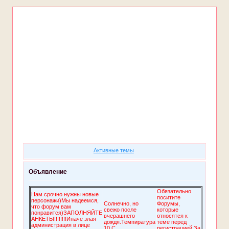
Форум
Участники
Правила
Поиск
Регистрация
Войти
Активные темы
Объявление
Обязательно
Нам срочно нужны новые
поситите
персонажи)Мы надеемся,
Солнечно, но
Форумы,
что форум вам
свежо после
которые
понравится)ЗАПОЛНЯЙТЕ
вчерашнего
относятся к
АНКЕТЫ!!!!!!!!Иначе злая
дождя.Темпиратура
теме перед
администрация в лице
10 C
регистрацией.За