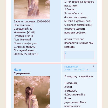
1.Пол (ребёнка которого
вы хотите).
2.Возраст.
3.способности.
4.каков ваш доход.
5.Опыт с детьми есть.
Зарегистрирован
: 2008-06-30
6.сколько времени вы
Приглашений:
0
Сообщений:
82
сможете удилять
Уважение:
[+1/-0]
времени ребёнку.
Позитив:
[+0/-0]
потом тётка вас
Пол:
Женский
проведёт в нужную вам
Провел на форуме:
21 час 33 минуты
комнату.
Последний визит:
0
2009-07-27 08:32:19
2
Поделиться
Наня
2008-07-01 09:02:18
Супер-мама.
Я подхожу к вахтёрше.
1.Мальчик.
2.9лет.
3.смелый.
4.Достаточный.ъ
5.Нет.
утроо,вечер.Могу
нанять нянек.